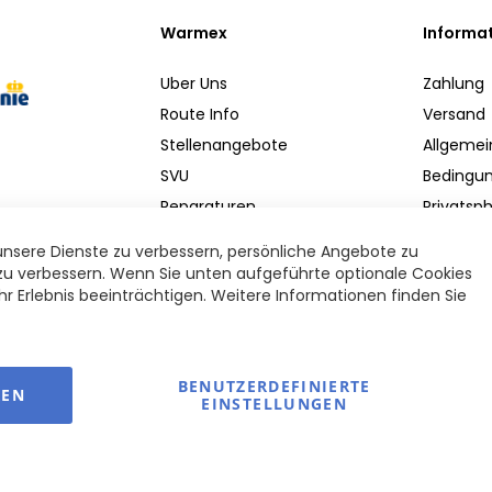
Warmex
Informa
Uber Uns
Zahlung
Route Info
Versand
Stellenangebote
Allgeme
SVU
Bedingu
Reparaturen
Privatsp
Komponenten
Rückgab
nsere Dienste zu verbessern, persönliche Angebote zu
Disclaim
s zu verbessern. Wenn Sie unten aufgeführte optionale Cookies
Ihr Erlebnis beeinträchtigen. Weitere Informationen finden Sie
Impress
BENUTZERDEFINIERTE
REN
EINSTELLUNGEN
Copyright Warmerdam Revalidatie Service 2026