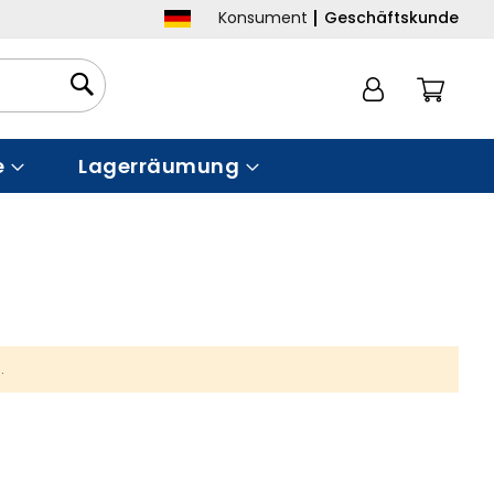
Konsument
Geschäftskunde
Mein 
e
Lagerräumung
.