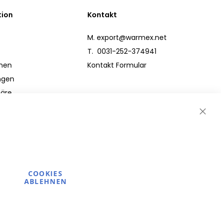
tion
Kontakt
M.
export@warmex.net
T. 0031-252-374941
inen
Kontakt Formular
ngen
häre
e
Close
er
Cooki
Bar
um
COOKIES
ABLEHNEN