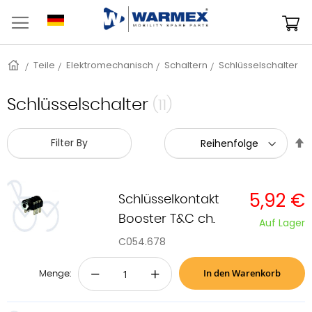
Zum
Inhalt
M
springen
Startseite
Teile
Elektromechanisch
Schaltern
Schlüsselschalter
Schlüsselschalter
(11)
A
Filter By
s
5,92 €
Schlüsselkontakt
Booster T&C ch.
Auf Lager
C054.678
In den Warenkorb
−
+
Menge: