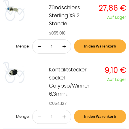
27,86 €
Zündschloss
Sterling XS 2
Auf Lager
Stände
S055.018
In den Warenkorb
−
+
Menge:
9,10 €
Kontaktstecker
sockel
Auf Lager
Calypso/Winner
6,3mm.
C054.127
In den Warenkorb
−
+
Menge: