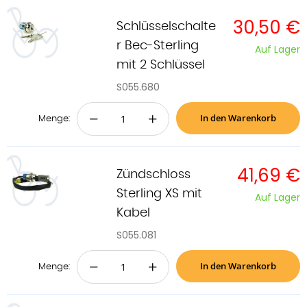
30,50 €
Schlüsselschalte
r Bec-Sterling
Auf Lager
mit 2 Schlüssel
S055.680
In den Warenkorb
−
+
Menge:
41,69 €
Zündschloss
Sterling XS mit
Auf Lager
Kabel
S055.081
In den Warenkorb
−
+
Menge: