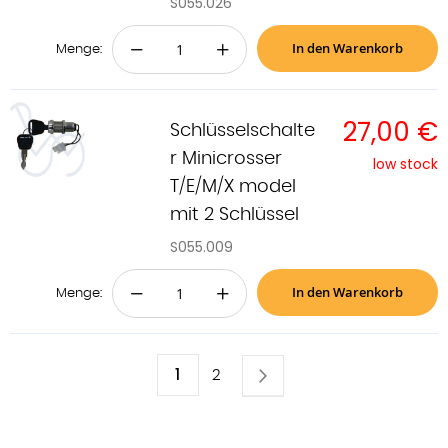
S055.026
In den Warenkorb
−
+
Menge:
27,00 €
Schlüsselschalte
r Minicrosser
low stock
T/E/M/X model
mit 2 Schlüssel
S055.009
In den Warenkorb
−
+
Menge:
Seite
Sie
1
Seite
Weiter
Seite
2
lesen
gerade