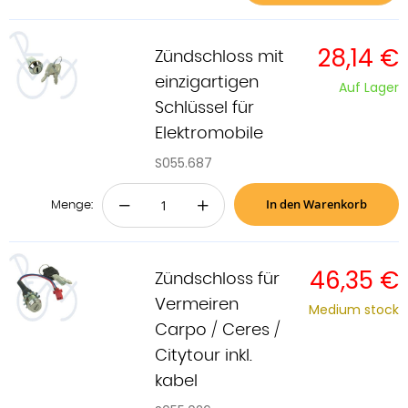
28,14 €
Zündschloss mit
einzigartigen
Auf Lager
Schlüssel für
Elektromobile
S055.687
In den Warenkorb
−
+
Menge:
46,35 €
Zündschloss für
Vermeiren
Medium stock
Carpo / Ceres /
Citytour inkl.
kabel