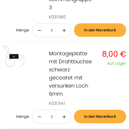
3
K031.960
In den Warenkorb
−
+
Menge:
8,00 €
Montageplatte
mit Drahtbuchse
Auf Lager
schwarz
gecoatet mit
versunken Loch
6mm.
K031.941
In den Warenkorb
−
+
Menge: