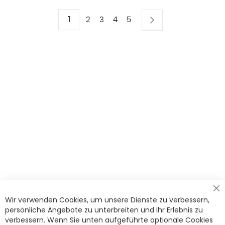
Seite
Sie
1
Seite
Weiter
Seite
Seite
Seite
Seite
2
3
4
5
lesen
gerade
die
Seite
Cl
Wir verwenden Cookies, um unsere Dienste zu verbessern,
Co
Ba
persönliche Angebote zu unterbreiten und Ihr Erlebnis zu
verbessern. Wenn Sie unten aufgeführte optionale Cookies