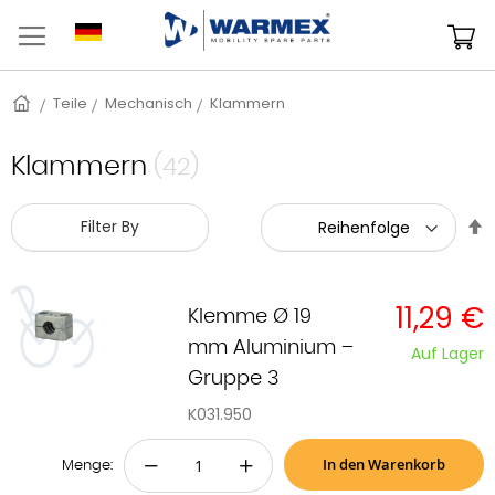
Zum
Inhalt
M
springen
Startseite
Teile
Mechanisch
Klammern
Klammern
(42)
A
Filter By
s
11,29 €
Klemme Ø 19
mm Aluminium –
Auf Lager
Gruppe 3
K031.950
In den Warenkorb
−
+
Menge: