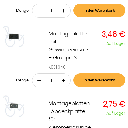
In den Warenkorb
−
+
Menge:
3,46 €
Montageplatte
mit
Auf Lager
Gewindeeinsatz
– Gruppe 3
K031.940
In den Warenkorb
−
+
Menge:
2,75 €
Montageplatten
-Abdeckplatte
Auf Lager
für
Klemmengruppe